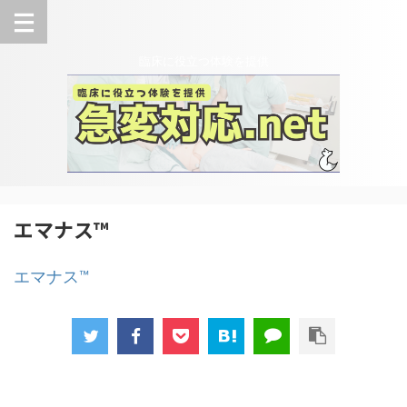
臨床に役立つ体験を提供
エマナス™
エマナス™