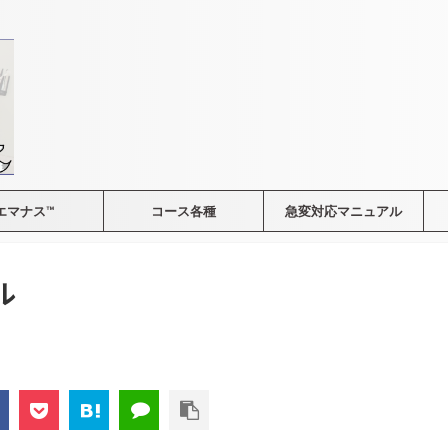
エマナス™
コース各種
急変対応マニュアル
ル