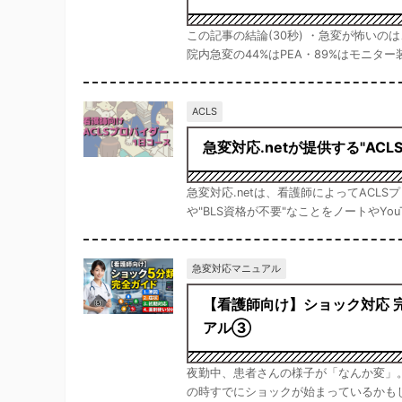
この記事の結論(30秒) ・急変が怖い
院内急変の44%はPEA・89%はモニター装
ACLS
急変対応.netが提供する"AC
急変対応.netは、看護師によってACL
や"BLS資格が不要"なことをノートやYouT
急変対応マニュアル
【看護師向け】ショック対応 
アル③
夜勤中、患者さんの様子が「なんか変」。
の時すでにショックが始まっているかもし