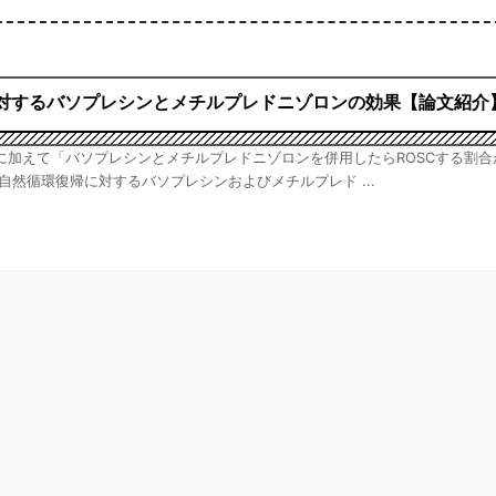
に対するバソプレシンとメチルプレドニゾロンの効果【論文紹介
に加えて「バソプレシンとメチルプレドニゾロンを併用したらROSCする割合
自然循環復帰に対するバソプレシンおよびメチルプレド ...