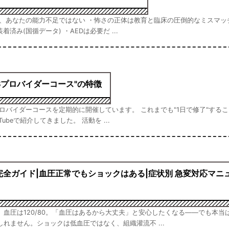
のは、あなたの能力不足ではない ・怖さの正体は教育と臨床の圧倒的なミスマッ
着済み(国循データ) ・AEDは必要だ ...
LSプロバイダーコース"の特徴
Sプロバイダーコースを定期的に開催しています。 これまでも"1日で修了"する
ubeで紹介してきました。 活動を ...
完全ガイド|血圧正常でもショックはある|症状別 急変対応マニ
血圧は120/80。「血圧はあるから大丈夫」と安心したくなる――でも本当
れません。ショックは低血圧ではなく、組織灌流不 ...