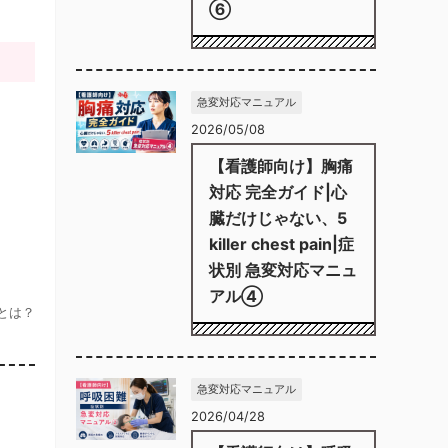
⑥
急変対応マニュアル
2026/05/08
【看護師向け】胸痛
対応 完全ガイド|心
臓だけじゃない、5
killer chest pain|症
状別 急変対応マニュ
アル④
とは？
急変対応マニュアル
2026/04/28