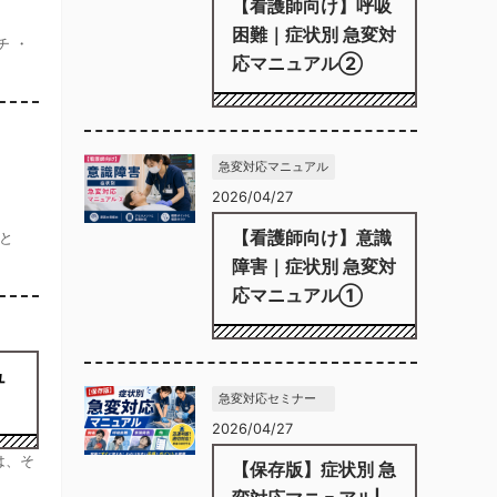
【看護師向け】呼吸
困難｜症状別 急変対
チ ・
応マニュアル②
急変対応マニュアル
2026/04/27
【看護師向け】意識
こと
障害｜症状別 急変対
応マニュアル①
ュ
急変対応セミナー
2026/04/27
は、そ
【保存版】症状別 急