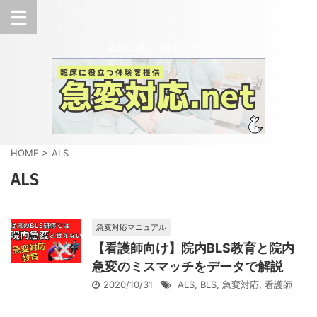
臨床に役立つ体験を提供
HOME
>
ALS
ALS
急変対応マニュアル
【看護師向け】院内BLS教育と院内
急変のミスマッチをデータで解説
2020/10/31
ALS
,
BLS
,
急変対応
,
看護師