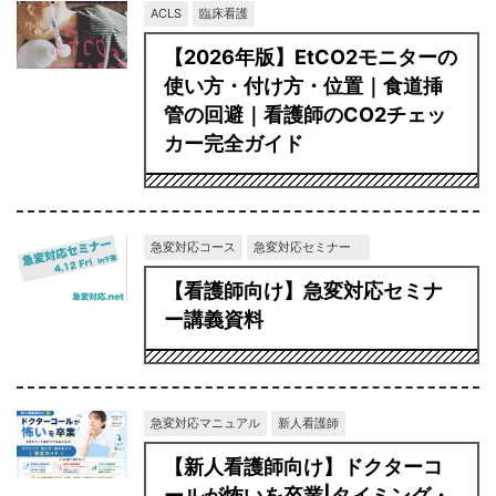
ACLS
臨床看護
【2026年版】EtCO2モニターの
使い方・付け方・位置｜食道挿
管の回避｜看護師のCO2チェッ
カー完全ガイド
急変対応コース
急変対応セミナー
【看護師向け】急変対応セミナ
ー講義資料
急変対応マニュアル
新人看護師
【新人看護師向け】ドクターコ
ールが怖いを卒業|タイミング・