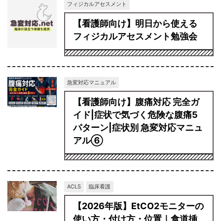
フィジカルアセスメント
【看護師向け】明日から使える
フィジカルアセスメント勉強会
急変対応マニュアル
【看護師向け】腹痛対応 完全ガ
イド|症状で気づく危険な腹痛5
パターン|症状別 急変対応マニュ
アル⑥
ACLS
臨床看護
【2026年版】EtCO2モニターの
使い方・付け方・位置｜食道挿