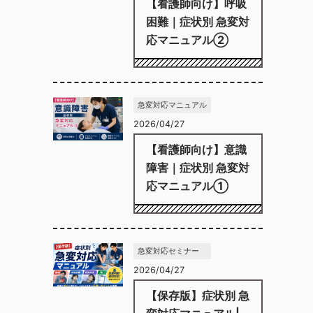
【看護師向け】呼吸
困難｜症状別 急変対
応マニュアル②
急変対応マニュアル
2026/04/27
【看護師向け】意識
障害｜症状別 急変対
応マニュアル①
急変対応セミナー
2026/04/27
【保存版】症状別 急