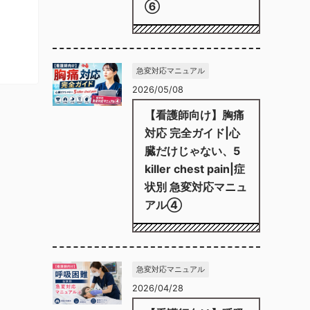
⑥
急変対応マニュアル
2026/05/08
【看護師向け】胸痛
対応 完全ガイド|心
臓だけじゃない、5
killer chest pain|症
状別 急変対応マニュ
アル④
急変対応マニュアル
2026/04/28