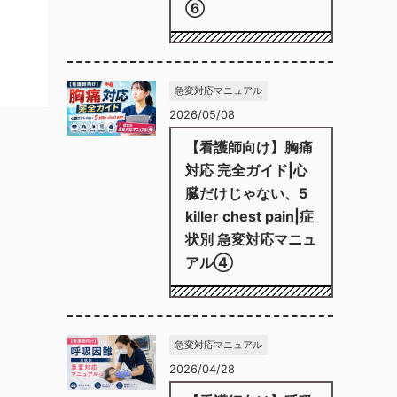
⑥
急変対応マニュアル
2026/05/08
【看護師向け】胸痛
対応 完全ガイド|心
臓だけじゃない、5
killer chest pain|症
状別 急変対応マニュ
アル④
急変対応マニュアル
2026/04/28