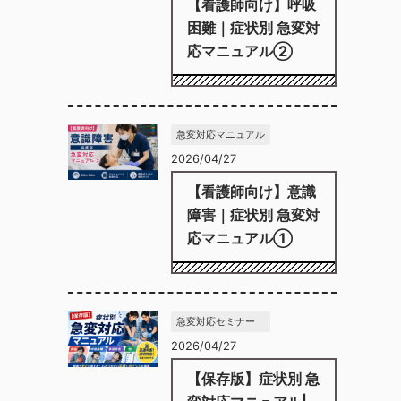
【看護師向け】呼吸
困難｜症状別 急変対
応マニュアル②
急変対応マニュアル
2026/04/27
【看護師向け】意識
障害｜症状別 急変対
応マニュアル①
急変対応セミナー
2026/04/27
【保存版】症状別 急