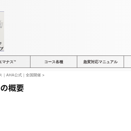
エマナス™
コース各種
急変対応マニュアル
ース｜AHA公式｜全国開催
>
スの概要