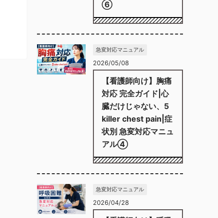
⑥
急変対応マニュアル
2026/05/08
【看護師向け】胸痛
対応 完全ガイド|心
臓だけじゃない、5
killer chest pain|症
状別 急変対応マニュ
アル④
急変対応マニュアル
2026/04/28