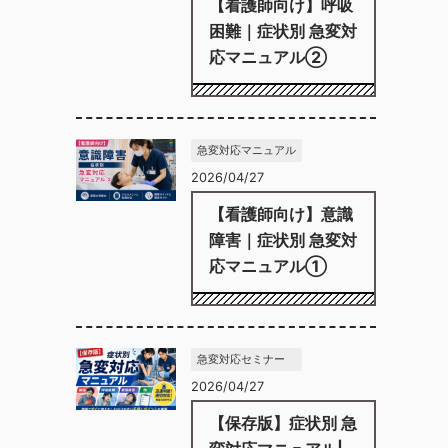
【看護師向け】呼吸
困難｜症状別 急変対
応マニュアル②
急変対応マニュアル
2026/04/27
【看護師向け】意識
障害｜症状別 急変対
応マニュアル①
急変対応セミナー
2026/04/27
【保存版】症状別 急