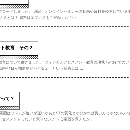
プロードしました。 追記：オンラインセミナーの動画や資料を公開しています
ナスとは？ 資料はエマナスをご登録ください
ント教育 その２
について書きました。 フィジカルアセスメント教育の現状 twitterでのア
答項目が抽象的だったなぁ、という反省点は ...
方って？
心電図はリズムが速いか遅いかあとSTの変化とか分かれば良いんじゃないの？
セスメントしないと意味ないよ （心電図を覚えたか ...