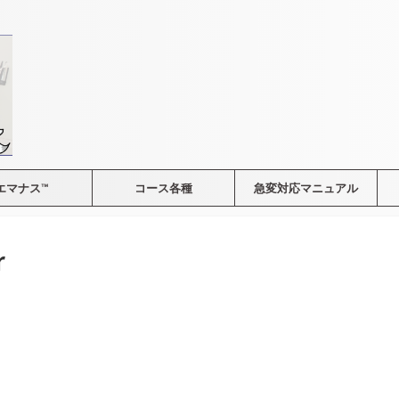
エマナス™
コース各種
急変対応マニュアル
r