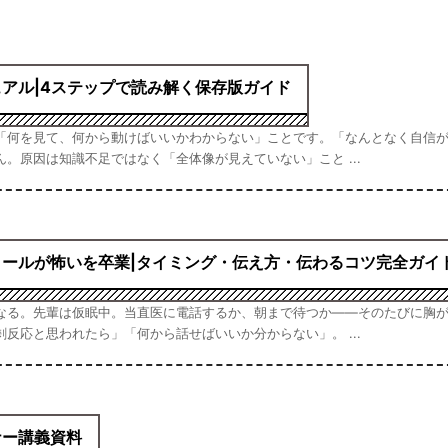
アル|4ステップで読み解く保存版ガイド
「何を見て、何から動けばいいかわからない」ことです。「なんとなく自信
。原因は知識不足ではなく「全体像が見えていない」こと ...
ールが怖いを卒業|タイミング・伝え方・伝わるコツ完全ガイ
なる。先輩は仮眠中。当直医に電話するか、朝まで待つか――そのたびに胸
反応と思われたら」「何から話せばいいか分からない」。 ...
ナー講義資料