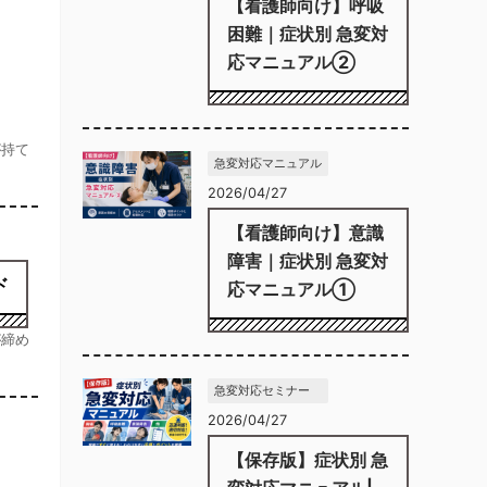
【看護師向け】呼吸
困難｜症状別 急変対
応マニュアル②
が持て
急変対応マニュアル
2026/04/27
【看護師向け】意識
障害｜症状別 急変対
ド
応マニュアル①
が締め
急変対応セミナー
2026/04/27
【保存版】症状別 急