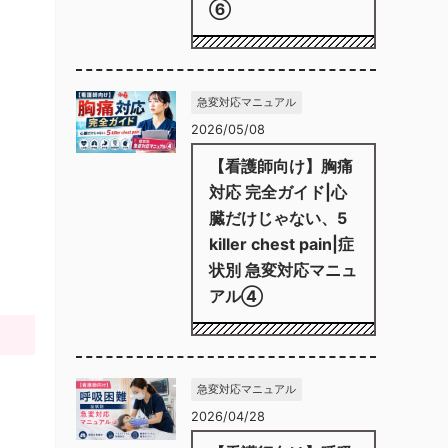
⑥
急変対応マニュアル
2026/05/08
【看護師向け】胸痛
対応 完全ガイド|心
臓だけじゃない、5
killer chest pain|症
状別 急変対応マニュ
アル④
急変対応マニュアル
2026/04/28